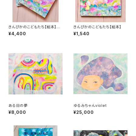
きんぴかのこどもたち【絵本】3
きんぴかのこどもたち【絵本】
冊セット
¥4,400
¥1,540
ある日の夢
ゆるみちゃんviolet
¥8,000
¥25,000