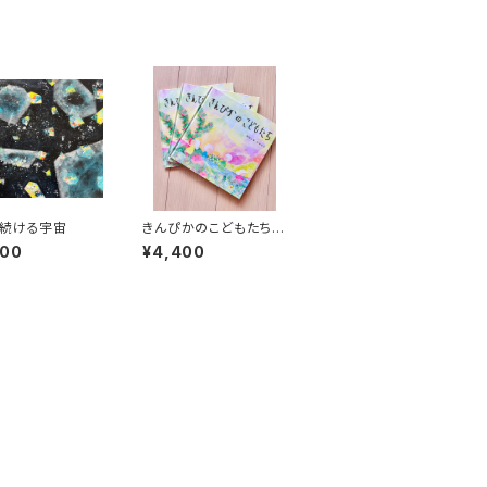
続ける宇宙
きんぴかのこどもたち
【絵本】3冊セット
000
¥4,400