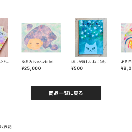
たち
ゆるみちゃんviolet
ほしがほしいねこ【絵
ある
本】
¥25,000
¥500
¥8,
商品一覧に戻る
づく表記