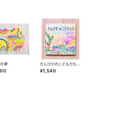
日の夢
きんぴかのこどもたち
【絵本】
000
¥1,540